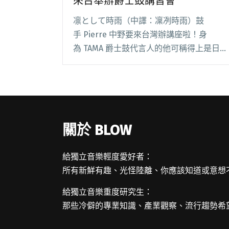
來台舉辦爵士鼓講習會
凛として時雨（中譯：凜冽時雨）鼓
手 Pierre 中野要來台灣辦講座啦！身
為 TAMA 爵士鼓代言人的他可稱得上是日本
知名新生代怪物鼓手，擁有超絕鼓技與獨到
節奏思維，而且許多明星和樂團如 GLAY、
the telephones、星野源、Pe閱讀全文 "凛
として時雨鼓手 Pierre 中野即將來台舉辦
爵士鼓講習會"
關於 BLOW
給獨立音樂輕度愛好者：
所有新鮮有趣、光怪陸離、你應該知道或意想
給獨立音樂重度研究生：
那些冷僻的專業知識、產業觀察、流行趨勢希