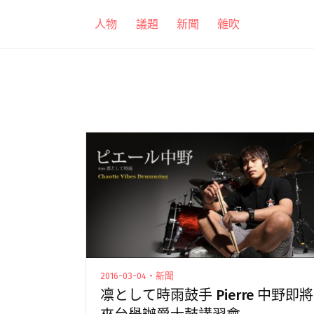
跳
人物
議題
新聞
雜吹
至
主
要
內
容
2016-03-04・新聞
凛として時雨鼓手 Pierre 中野即將