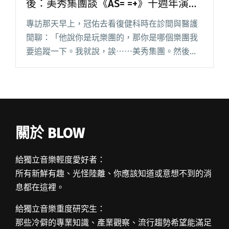
後：美秀集團談《AS= =+》十週年演唱
會
專訪那天早上，冠佑去看復健科時在診間與醫護
閒聊：「他說你是玩樂團的，那你是哪個樂團我
要追蹤一下。我就說，誒⋯⋯美秀集團。然後整
間裡面的醫生跟實習醫生跟護理師直接尖叫。」
「原來真的有比自己預期更多的人知道美秀、熱
愛美秀。原來我們真的有非常大閱讀全文 "【吹
專訪】十週年之前與回「嘉」之後：美秀集團談
《AS= =+》十週年演唱會"
關於 BLOW
給獨立音樂輕度愛好者：
所有新鮮有趣、光怪陸離、你應該知道或意想不到的消
息都在這裡。
給獨立音樂重度研究生：
那些冷僻的專業知識、產業觀察、流行趨勢希望能滿足