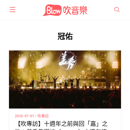
跳
至
主
要
內
冠佑
容
2026-07-01・吹專訪
【吹專訪】十週年之前與回「嘉」之