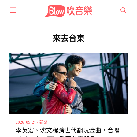
跳
至
主
要
內
來去台東
容
2026-05-21・新聞
李英宏、沈文程跨世代翻玩金曲，合唱