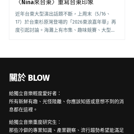
〈Nina來台東〉重寫台東印象
近年台東大型演出話題不斷，上周末（5/16、
17）於台東杉原灣登場的「2026東浪嘉年華」再
度引起討論。海灘上有市集、趣味競賽、大型風
箏展演和精彩的音樂演出，其中首日陣容便邀請
到〈來去台東〉的原作兼原唱沈文程，未料演出
途中李英宏驚喜現身，並閱讀全文 "李英宏、沈
文程跨世代翻玩金曲，合唱〈Nina來台東〉重寫
台東印象"
關於 BLOW
給獨立音樂輕度愛好者：
所有新鮮有趣、光怪陸離、你應該知道或意想不到的消
息都在這裡。
給獨立音樂重度研究生：
那些冷僻的專業知識、產業觀察、流行趨勢希望能滿足