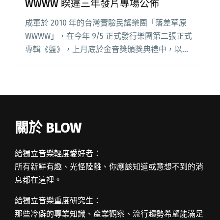
WWWW 睽違三年發片專場公佈
成軍於 2010 年的台灣實驗民謠樂團「落差草原
WWWW」，在今年 9/5 正式發行樂團第二張正式
專輯《盤》，上月底於金音獎頒獎典禮中，以
《盤》前導單曲〈碎花星辰〉獲金音獎最佳風格
類型單曲獎殊榮。睽違三年未發行專輯的落差草
原WWWW，也將於閱讀全文 "「打造一場盛大的
共生儀式」落差草原WWWW 睽違三年發片專場公
佈"
關於 BLOW
給獨立音樂輕度愛好者：
所有新鮮有趣、光怪陸離、你應該知道或意想不到的消
息都在這裡。
給獨立音樂重度研究生：
那些冷僻的專業知識、產業觀察、流行趨勢希望能滿足