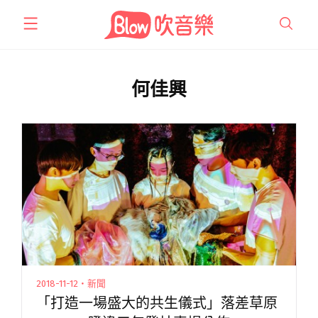
跳
至
主
要
內
何佳興
容
2018-11-12・新聞
「打造一場盛大的共生儀式」落差草原