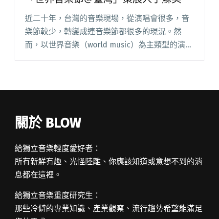
近二十年，台灣的音樂現場，從演唱會很多，音
樂節較少，轉變成連音樂節都很多的現況。然
而，以世界音樂（world music）為主類型的演出
一向都屬少數，即使有，也規模有限。長青的活
動如大大樹音樂圖像主辦的「流浪之歌音樂
節」，多年來，也是苦撐著閱讀全文 "【專訪】
培養你對世界音樂的知覺：「世界音樂節＠臺
灣」策展人于蘇英"
關於 BLOW
給獨立音樂輕度愛好者：
所有新鮮有趣、光怪陸離、你應該知道或意想不到的消
息都在這裡。
給獨立音樂重度研究生：
那些冷僻的專業知識、產業觀察、流行趨勢希望能滿足