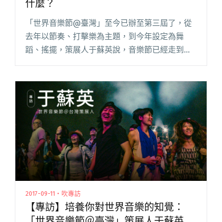
什麼？
「世界音樂節@臺灣」至今已辦至第三屆了，從
去年以節奏、打擊樂為主題，到今年設定為舞
蹈、搖擺，策展人于蘇英說，音樂節已經走到了
2.0 的階段，在技術與觀點上成熟後，過去可能是
邀了團才找共同點、定主題，現在可以預先規劃
下一屆的主軸，再去邀團參閱讀全文 "想被世界
音樂節策展人看到 你需要做到什麼？"
2017-09-11・吹專訪
【專訪】培養你對世界音樂的知覺：
「世界音樂節＠臺灣」策展人于蘇英