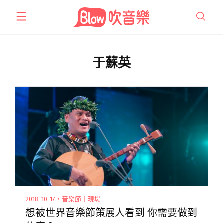
跳
至
主
要
內
于蘇英
容
2018-10-17・音樂節｜現場
想被世界音樂節策展人看到 你需要做到