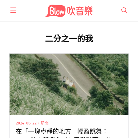
跳
至
主
要
內
二分之一的我
容
2024-08-22・新聞
在「一塊寧靜的地方」輕盈跳舞：