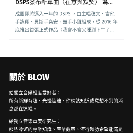
DSPS發布新單曲〈在意與默契〉 為籌
備專輯暖身
成團即將邁入十年的 DSPS ，由主唱稔文、吉他
手詠翔、貝斯手奕安、鼓手小雞組成，從 2016 年
底推出首張正式作品〈我會不會又睡到下午了〉
起，至今已累積兩張專輯與七張 EP 。 DSPS 擅長
將平凡的生活片段轉化為旋律，讓人感受到真
摯、飽閱讀全文 "在「一塊寧靜的地方」輕盈跳
舞：DSPS發布新單曲〈在意與默契〉 為籌備專
輯暖身"
關於 BLOW
給獨立音樂輕度愛好者：
所有新鮮有趣、光怪陸離、你應該知道或意想不到的消
息都在這裡。
給獨立音樂重度研究生：
那些冷僻的專業知識、產業觀察、流行趨勢希望能滿足