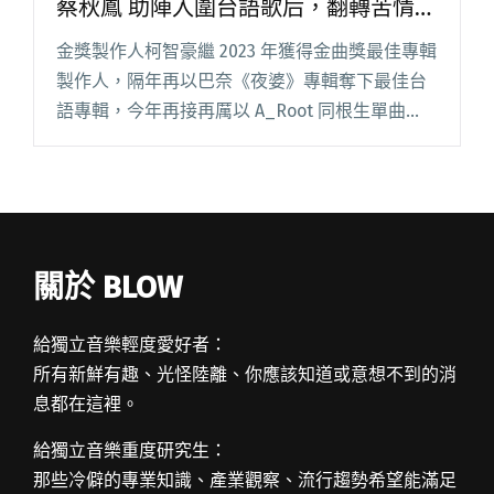
蔡秋鳳 助陣入圍台語歌后，翻轉苦情印
象
金獎製作人柯智豪繼 2023 年獲得金曲獎最佳專輯
製作人，隔年再以巴奈《夜婆》專輯奪下最佳台
語專輯，今年再接再厲以 A_Root 同根生單曲
〈臺灣文蛤Huh？〉提名最佳單曲製作人，同時
他首次攜手天后蔡秋鳳製作《戲台》專輯，也成
功助她闖入本屆閱讀全文 "【金曲36】金曲製作
人柯智豪首次合作蔡秋鳳 助陣入圍台語歌后，翻
轉苦情印象"
關於 BLOW
給獨立音樂輕度愛好者：
所有新鮮有趣、光怪陸離、你應該知道或意想不到的消
息都在這裡。
給獨立音樂重度研究生：
那些冷僻的專業知識、產業觀察、流行趨勢希望能滿足