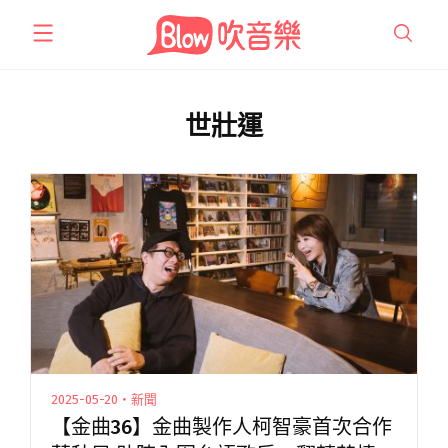
跳
至
主
要
內
世壯運
容
2025-05-20・新聞
【金曲36】金曲製作人柯智豪首次合作