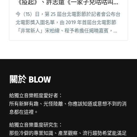
《疫起》、許志遠《一家子兒咕咕叫》
入圍最佳配樂
今（15）日，第 25 屆台北電影節於記者會公布台
北電影獎入圍名單，由 2019 年首屆台北電影節
「非常新人」宋柏緯、程予希擔任揭曉嘉賓，
《疫起》以 13 項入圍領頭，《查無此心》以 12
項與《哈勇家》以 11 項緊接在後。 以百萬首獎為
閱讀全文 "2023台北電影獎入圍名單公布 盧律銘
《疫起》、許志遠《一家子兒咕咕叫》入圍最佳
配樂"
關於 BLOW
給獨立音樂輕度愛好者：
所有新鮮有趣、光怪陸離、你應該知道或意想不到的消
息都在這裡。
給獨立音樂重度研究生：
那些冷僻的專業知識、產業觀察、流行趨勢希望能滿足