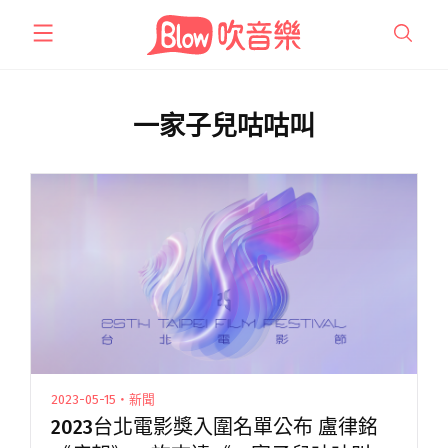
跳
至
主
要
內
一家子兒咕咕叫
容
2023-05-15・新聞
2023台北電影獎入圍名單公布 盧律銘