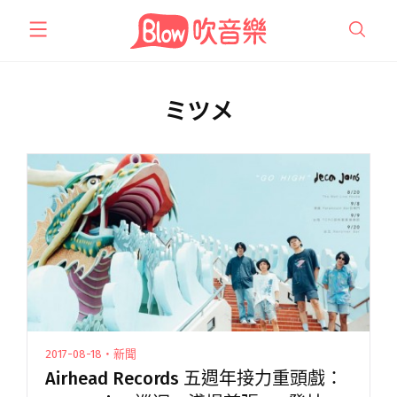
跳
至
主
要
內
ミツメ
容
2017-08-18・新聞
Airhead Records 五週年接力重頭戲：