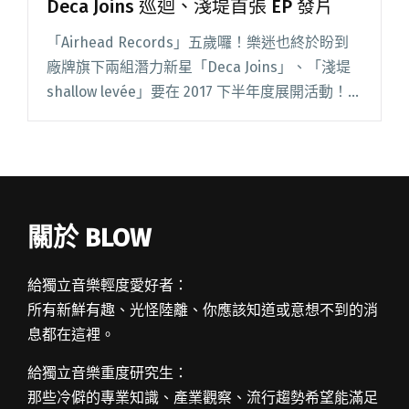
Deca Joins 巡迴、淺堤首張 EP 發片
「Airhead Records」五歲囉！樂迷也終於盼到
廠牌旗下兩組潛力新星「Deca Joins」、「淺堤
shallow levée」要在 2017 下半年度展開活動！
如果你是熱愛參加 Airhead Records 空氣腦唱片
活動的樂閱讀全文 "Airhead Records 五週年接力
重頭戲：Deca Joins 巡迴、淺堤首張 EP 發片"
關於 BLOW
給獨立音樂輕度愛好者：
所有新鮮有趣、光怪陸離、你應該知道或意想不到的消
息都在這裡。
給獨立音樂重度研究生：
那些冷僻的專業知識、產業觀察、流行趨勢希望能滿足