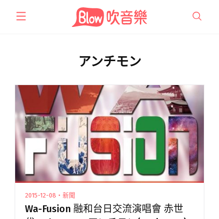
跳
至
主
要
內
アンチモン
容
2015-12-08・新聞
Wa-Fusion 融和台日交流演唱會 赤世