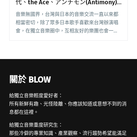
代、the Ace、アンチモン(Antimony)
齊聚一堂熱力開唱
音樂無國界，台灣與日本的音樂交流一直以來都
相當密切，除了眾多日本歌手喜歡來台灣辦演唱
會，在獨立音樂圈中，互相友好的樂團也會一起
辦表演。赤世代樂團將於 12/12 週六夜晚在西門
河岸留言舉辦「Wa-Fusion 融和台日交流演唱
會」，並力邀日閱讀全文 "Wa-Fusion 融和台日
交流演唱會 赤世代、the Ace、アンチモン
(Antimony)齊聚一堂熱力開唱"
關於 BLOW
給獨立音樂輕度愛好者：
所有新鮮有趣、光怪陸離、你應該知道或意想不到的消
息都在這裡。
給獨立音樂重度研究生：
那些冷僻的專業知識、產業觀察、流行趨勢希望能滿足