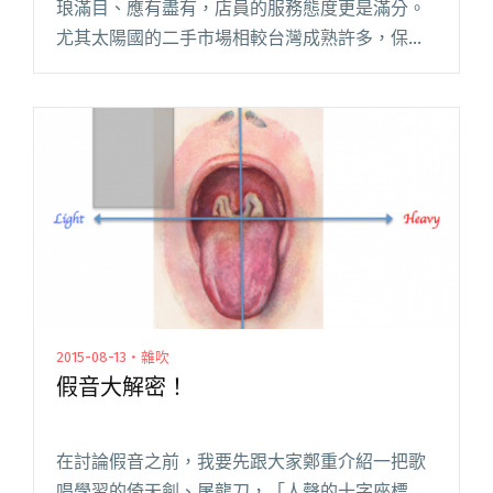
琅滿目、應有盡有，店員的服務態度更是滿分。
尤其太陽國的二手市場相較台灣成熟許多，保養
與鑑價都有一定水準，只要你夠勤勞，很有可能
以低價入手人人稱羨的夢幻逸品！不論是什麼原
因來到異鄉，在國外的每分每秒都閱讀全文 "東
京樂器購買攻略：渋谷篇"
2015-08-13・雜吹
假音大解密！
在討論假音之前，我要先跟大家鄭重介紹一把歌
唱學習的倚天劍、屠龍刀，「人聲的十字座標