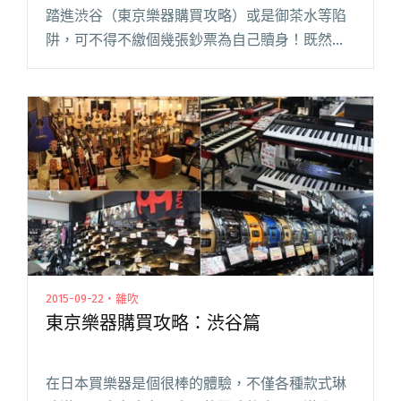
踏進渋谷（東京樂器購買攻略）或是御茶水等陷
阱，可不得不繳個幾張鈔票為自己贖身！既然荷
包都註定要失血了，不妨趁機來表參道大啖一些
爵士音符吧！目睹 CD 封面上的偉人活生生站在
面前燃燒靈魂的感動，有時甚閱讀全文 "想在東
京欣賞頂級爵士演出？必去音樂聖地大推薦：
Blue Note"
2015-09-22・雜吹
東京樂器購買攻略：渋谷篇
在日本買樂器是個很棒的體驗，不僅各種款式琳