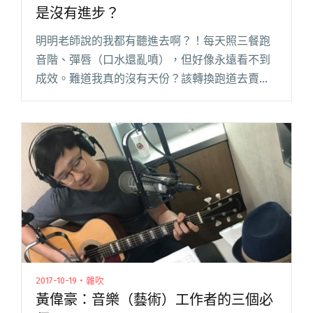
是沒有進步？
明明老師說的我都有聽進去啊？！每天照三餐跑
音階、彈唇（口水還亂噴），但好像永遠看不到
成效。難道我真的沒有天份？該轉換跑道去賣雞
排嗎？千萬別衝動啊，你只是少搭了一座橋而
已！ 基本功重不重要？如果你認為我是真的在發
問，請先去面壁十分鐘。當然重要閱讀全文 "練
了這麼久的基礎發聲，為什麼唱歌還是沒有進
步？"
2017-10-19・雜吹
黃偉豪：音樂（藝術）工作者的三個必