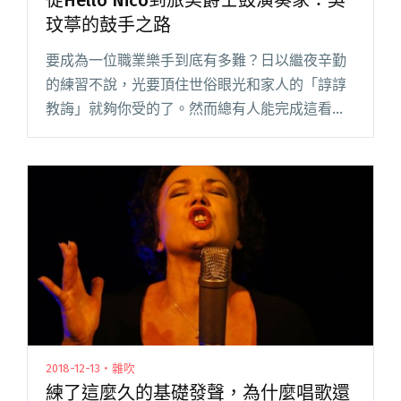
從Hello Nico到旅美爵士鼓演奏家：吳
玟葶的鼓手之路
要成為一位職業樂手到底有多難？日以繼夜辛勤
的練習不說，光要頂住世俗眼光和家人的「諄諄
教誨」就夠你受的了。然而總有人能完成這看似
不可能的任務，產出一場又一場觸動心弦的演
出。 到底該怎麼做才能站上舞台發光發熱？就讓
曾擔任 Hello Nico 閱讀全文 "從Hello Nico到旅美
爵士鼓演奏家：吳玟葶的鼓手之路"
2018-12-13・雜吹
練了這麼久的基礎發聲，為什麼唱歌還