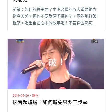
前篇：如何詮釋歌曲？主唱必備的五大重要觀念
從今天起，再也不要受原唱擺佈了，勇敢地打破
框架，唱出自己心中的故事吧！不盲從固然可
喜，不過，你到底想告訴聽眾些什麼呢？如果歌
詞是未上色的線圖，那麼歌手就是握著彩色筆的
畫家。雖然畫作的輪廓都已經被勾閱讀全文 "如
何唱好一首歌？你需要想像與說故事的能力"
2016-06-20・雜吹
破音超尷尬！如何避免只要三步驟