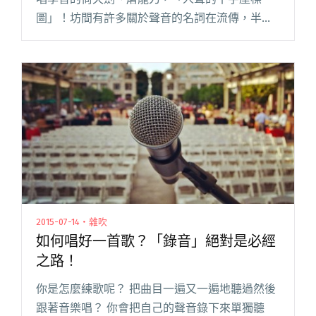
圖」！坊間有許多關於聲音的名詞在流傳，半假
音、強假音、咽音等等，他們都代表著某種特定
的聲音，但對於新手來說容易混淆、產生困惑，
猶如站在人生的十字路口。來聽聽偉閱讀全文
"假音大解密！"
2015-07-14・雜吹
如何唱好一首歌？「錄音」絕對是必經
之路！
你是怎麼練歌呢？ 把曲目一遍又一遍地聽過然後
跟著音樂唱？ 你會把自己的聲音錄下來單獨聽