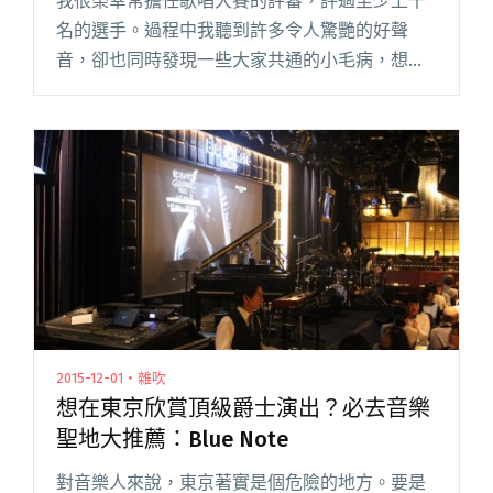
我很榮幸常擔任歌唱大賽的評審，評過至少上千
名的選手。過程中我聽到許多令人驚艷的好聲
音，卻也同時發現一些大家共通的小毛病，想在
這兒一併提出讓往後參賽的選手們參考，希望每
位熱愛歌唱的同學都能站在學長姐的肩膀上，看
得更高更遠！ 1、閱讀全文 "歌唱比賽心法：10
個你絕對不會想犯的錯誤！"
2015-12-01・雜吹
想在東京欣賞頂級爵士演出？必去音樂
聖地大推薦：Blue Note
對音樂人來說，東京著實是個危險的地方。要是