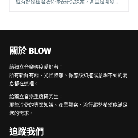
還有好幾種唱法待你去研究探索，甚至是開發，
心中怒氣值爆表的你究竟要選擇哪一種方式去吶
喊呢？ 今天特別邀請到 YouTube 個人嘶吼頻道累
積超過百萬點閱率的閱讀全文 "「吼」的藝術：
如何區分不同風格的嘶吼唱腔？"
關於 BLOW
給獨立音樂輕度愛好者：
所有新鮮有趣、光怪陸離、你應該知道或意想不到的消
息都在這裡。
給獨立音樂重度研究生：
那些冷僻的專業知識、產業觀察、流行趨勢希望能滿足
您的需求。
追蹤我們