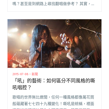
嗎？甚至是到網路上尋找翻唱做參考？ 其實，你
做的還不夠！ 回想起來，電視歌唱比賽「超級歌
喉讚（現已停播）」的賽制好像有些不合情理。
通過試唱的選手，每一集閱讀全文 "如何唱好一
首歌？「錄音」絕對是必經之路！"
2015-07-08・新聞
「吼」的藝術：如何區分不同風格的嘶
吼唱腔？
歌唱的世界無比遼闊，任何一種風格都像萬花筒
般蘊藏著七七四十九種變化！嘶吼是統稱，裡面