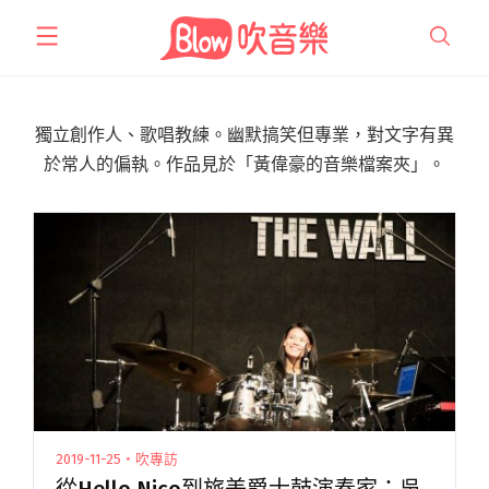
跳
至
主
要
內
獨立創作人、歌唱教練。幽默搞笑但專業，對文字有異
容
於常人的偏執。作品見於「黃偉豪的音樂檔案夾」。
2019-11-25・吹專訪