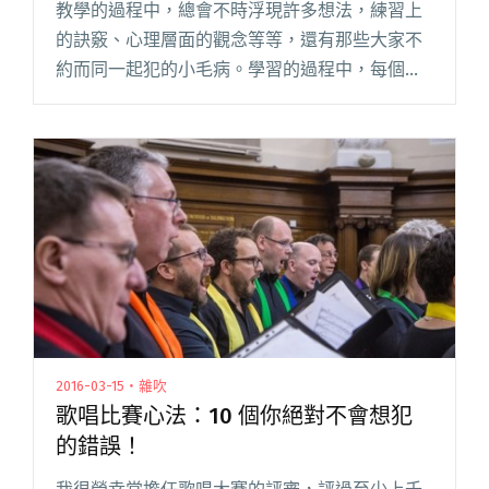
教學的過程中，總會不時浮現許多想法，練習上
的訣竅、心理層面的觀念等等，還有那些大家不
約而同一起犯的小毛病。學習的過程中，每個人
都會經歷自己的曲折，雖然問題不同，遭遇的心
境卻常常很類似，沮喪、懷疑，甚至是放棄的念
頭都會不時地出來搗蛋。有心要學閱讀全文 "一
名稱職的主唱該如何養成？你不可不知的十大學
習守則"
2016-03-15・雜吹
歌唱比賽心法：10 個你絕對不會想犯
的錯誤！