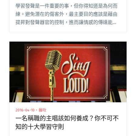
學習發聲是一件重要的事，但你得知道是為何而
練。避免潛在的傷害外，最主要目的應該是藉由
提昇對發聲器官的控制，進而讓情感的傳達能更
順暢。當你的聲音已經乖乖聽話，甚至音高、音
色、音量都完全獨立，接下來呢？ 試著用獨一無
二的口吻，唱出屬於自己的動人閱讀全文 "如何
詮釋歌曲？主唱必備的五大重要觀念"
2016-04-10・雜吹
一名稱職的主唱該如何養成？你不可不
知的十大學習守則