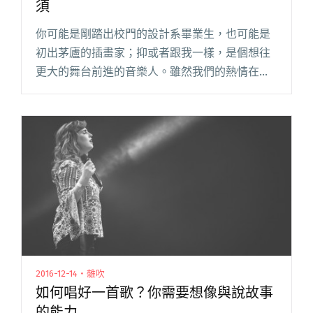
須
你可能是剛踏出校門的設計系畢業生，也可能是
初出茅廬的插畫家；抑或者跟我一樣，是個想往
更大的舞台前進的音樂人。雖然我們的熱情在不
同的地方，但我們有個很大的共通點：我們都希
望被看到、被記住。沒錯吧？那麼請你跟我這樣
做！想成為一個成功的音樂（藝術閱讀全文 "黃
偉豪：音樂（藝術）工作者的三個必須"
2016-12-14・雜吹
如何唱好一首歌？你需要想像與說故事
的能力