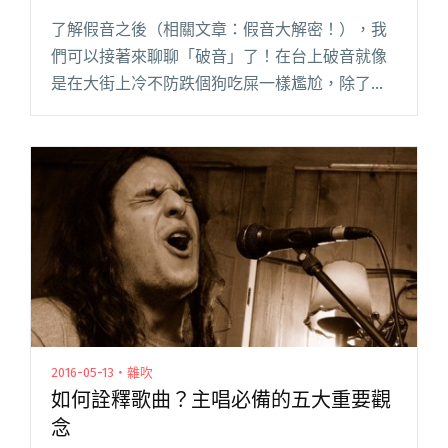
了解假音之後（相關文章：假音大解密！），我
們可以接著來聊聊「破音」了！在台上破音就像
是在大街上冷不防跌個狗吃屎一樣尷尬，除了搏
觀眾一笑，大方地讓大家把快樂建築在你的痛苦
上……大概也沒啥特別的好處。發聲上，「破音」
到底閱讀全文 "破音超尷尬！如何避免只要三步
驟"
2016-05-13・雜吹
如何詮釋歌曲？主唱必備的五大重要觀
念